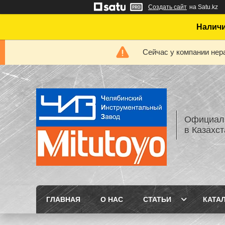
Создать сайт
на Satu.kz
Наличи
Сейчас у компании нер
Официаль
в Казахс
ГЛАВНАЯ
О НАС
СТАТЬИ
КАТА