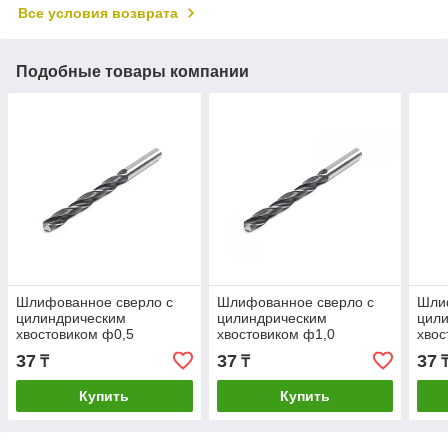
Все условия возврата
Подобные товары компании
Шлифованное сверло с
Шлифованное сверло с
Шли
цилиндрическим
цилиндрическим
цил
хвостовиком ф0,5
хвостовиком ф1,0
хвос
37
37
37
₸
₸
Купить
Купить