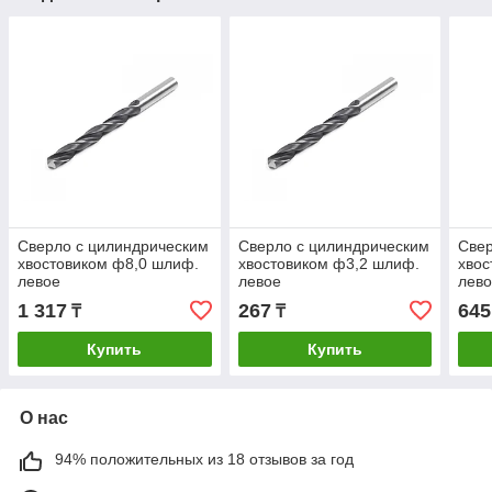
Сверло с цилиндрическим
Сверло с цилиндрическим
Свер
хвостовиком ф8,0 шлиф.
хвостовиком ф3,2 шлиф.
хвос
левое
левое
лев
1 317
267
645
₸
₸
Купить
Купить
О нас
94% положительных из 18 отзывов за год