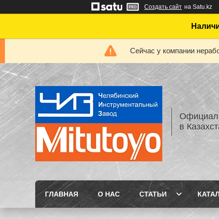
Создать сайт
на Satu.kz
Наличи
Сейчас у компании нерабо
Официаль
в Казахс
ГЛАВНАЯ
О НАС
СТАТЬИ
КАТА