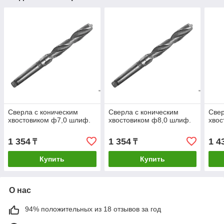
Сверла с коническим
Сверла с коническим
Свер
хвостовиком ф7,0 шлиф.
хвостовиком ф8,0 шлиф.
хвос
1 354
1 354
1 4
₸
₸
Купить
Купить
О нас
94% положительных из 18 отзывов за год