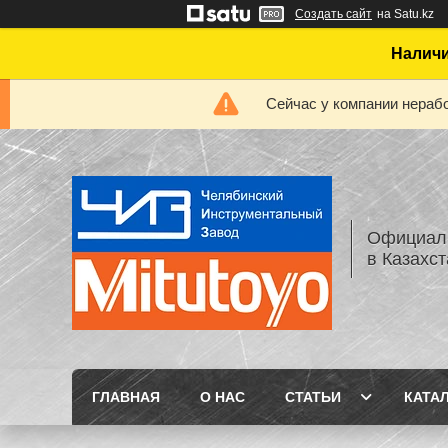
Создать сайт
на Satu.kz
Наличи
Сейчас у компании нерабо
Официаль
в Казахс
ГЛАВНАЯ
О НАС
СТАТЬИ
КАТА