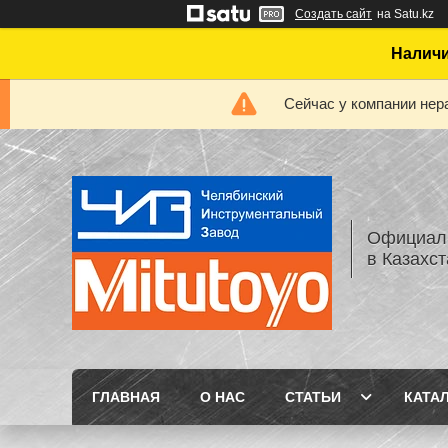
Создать сайт
на Satu.kz
Наличи
Сейчас у компании нер
Официаль
в Казахс
ГЛАВНАЯ
О НАС
СТАТЬИ
КАТА