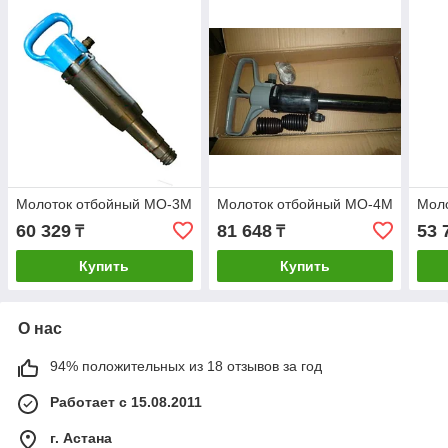
Молоток отбойный MO-3M
Молоток отбойный MO-4M
Мол
60 329
81 648
53 
₸
₸
Купить
Купить
О нас
94% положительных из 18 отзывов за год
Работает с 15.08.2011
г. Астана