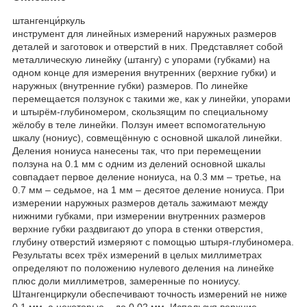
штангенци́ркуль
инструмент для линейных измерений наружных размеров
деталей и заготовок и отверстий в них. Представляет собой
металлическую линейку (штангу) с упорами (губками) на
одном конце для измерения внутренних (верхние губки) и
наружных (внутренние губки) размеров. По линейке
перемещается ползунок с такими же, как у линейки, упорами
и штырём-глубиномером, скользящим по специальному
жёлобу в теле линейки. Ползун имеет вспомогательную
шкалу (нониус), совмещённую с основной шкалой линейки.
Деления нониуса нанесены так, что при перемещении
ползуна на 0.1 мм с одним из делений основной шкалы
совпадает первое деление нониуса, на 0.3 мм – третье, на
0.7 мм – седьмое, на 1 мм – десятое деление нониуса. При
измерении наружных размеров деталь зажимают между
нижними губками, при измерении внутренних размеров
верхние губки раздвигают до упора в стенки отверстия,
глубину отверстий измеряют с помощью штыря-глубиномера.
Результаты всех трёх измерений в целых миллиметрах
определяют по положению нулевого деления на линейке
плюс доли миллиметров, замеренные по нониусу.
Штангенциркули обеспечивают точность измерений не ниже
0.1 мм, а некоторые – до 0.02 мм. Используя верхние