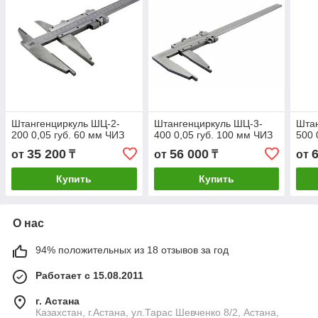
Штангенциркуль ШЦ-2-
Штангенциркуль ШЦ-3-
Штан
200 0,05 губ. 60 мм ЧИЗ
400 0,05 губ. 100 мм ЧИЗ
500 
35 200
56 000
от
₸
от
₸
от
Купить
Купить
О нас
94% положительных из 18 отзывов за год
Работает с 15.08.2011
г. Астана
Казахстан, г.Астана, ул.Тарас Шевченко 8/2, Астана,