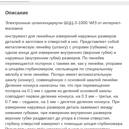
Описание
Электронные штангенциркули ШЦЦ-3-1000 ЧИЗ от интернет-
магазина
инструмент для линейных измерений наружных размеров
деталей и заготовок и отверстий в них. Представляет собой
металлическую линейку (штангу) с упорами (губками) на
одном конце для измерения внутренних (верхние губки) и
наружных (внутренние губки) размеров. По линейке
перемещается ползунок с такими же, как у линейки, упорами
и штырём-глубиномером, скользящим по специальному
жёлобу в теле линейки. Ползун имеет вспомогательную
шкалу (нониус), совмещённую с основной шкалой линейки.
Деления нониуса нанесены так, что при перемещении
ползуна на 0.1 мм с одним из делений основной шкалы
совпадает первое деление нониуса, на 0.3 мм – третье, на
0.7 мм – седьмое, на 1 мм – десятое деление нониуса. При
измерении наружных размеров деталь зажимают между
нижними губками, при измерении внутренних размеров
верхние губки раздвигают до упора в стенки отверстия,
глубину отверстий измеряют с помощью штыря-глубиномера.
Результаты всех трёх измерений в целых миллиметрах