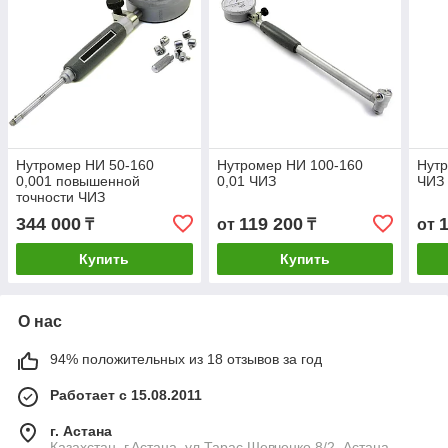
Нутромер НИ 50-160
Нутромер НИ 100-160
Нутр
0,001 повышенной
0,01 ЧИЗ
ЧИЗ
точности ЧИЗ
344 000
119 200
₸
от
₸
от
Купить
Купить
О нас
94% положительных из 18 отзывов за год
Работает с 15.08.2011
г. Астана
Казахстан, г.Астана, ул.Тарас Шевченко 8/2, Астана,