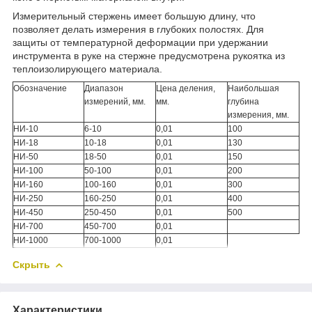
Измерительный стержень имеет большую длину, что
позволяет делать измерения в глубоких полостях. Для
защиты от температурной деформации при удержании
инструмента в руке на стержне предусмотрена рукоятка из
теплоизолирующего материала.
Обозначение
Диапазон
Цена деления,
Наибольшая
измерений, мм.
мм.
глубина
измерения, мм.
НИ-10
6-10
0,01
100
НИ-18
10-18
0,01
130
НИ-50
18-50
0,01
150
НИ-100
50-100
0,01
200
НИ-160
100-160
0,01
300
НИ-250
160-250
0,01
400
НИ-450
250-450
0,01
500
НИ-700
450-700
0,01
НИ-1000
700-1000
0,01
Скрыть
Характеристики