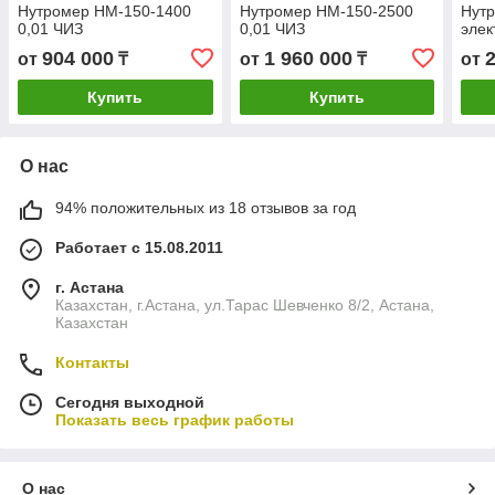
Нутромер НМ-150-1400
Нутромер НМ-150-2500
Нутр
0,01 ЧИЗ
0,01 ЧИЗ
элек
904 000
1 960 000
от
₸
от
₸
от
Купить
Купить
О нас
94% положительных из 18 отзывов за год
Работает с 15.08.2011
г. Астана
Казахстан, г.Астана, ул.Тарас Шевченко 8/2, Астана,
Казахстан
Контакты
Сегодня выходной
Показать весь график работы
О нас