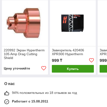
220992 Экран Hypertherm
Завихритель 420406
Зави
105 Amp Drag Cutting
XPR300 Hypertherm
XPR
Shield
999
999
₸
Цену уточняйте
Купить
О нас
94% положительных из 18 отзывов за год
Работает с 15.08.2011