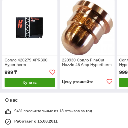
Сопло 420279 XPR300
220930 Сопло FineCut
Соп
Hypertherm
Nozzle 45 Amp Hypertherm
Hype
999
999
₸
Цену уточняйте
Купить
О нас
94% положительных из 18 отзывов за год
Работает с 15.08.2011