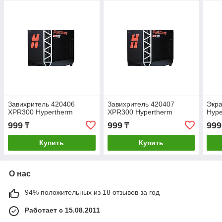
Завихритель 420406
Завихритель 420407
Экр
XPR300 Hypertherm
XPR300 Hypertherm
Hype
999
999
999
₸
₸
Купить
Купить
О нас
94% положительных из 18 отзывов за год
Работает с 15.08.2011