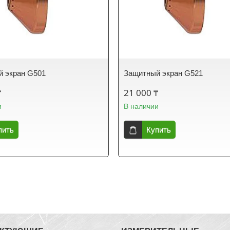
й экран G501
Защитный экран G521
₸
21 000 ₸
и
В наличии
пить
Купить