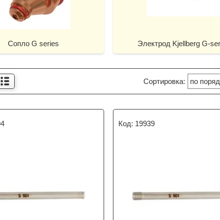
Сопло G series
Электрод Kjellberg G-ser
94
19939