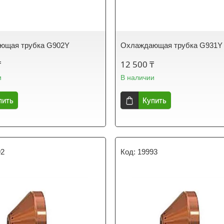
ющая трубка G902Y
Охлаждающая трубка G931Y
₸
12 500 ₸
и
В наличии
пить
Купить
92
19993