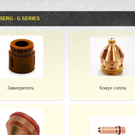
BERG - G SERIES
Завихритель
Кожух сопла