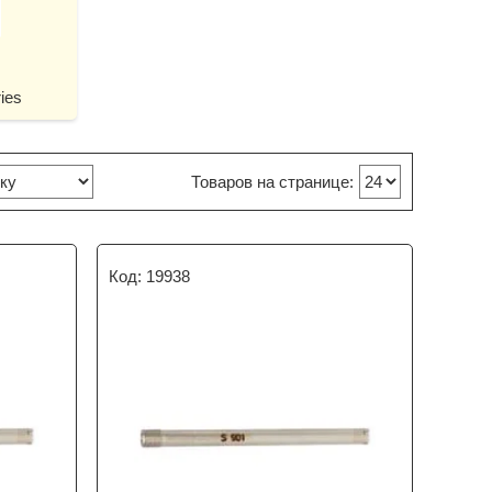
ies
19938